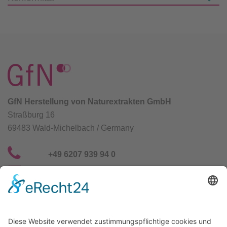
GfN Herstellung von Naturextrakten GmbH
Straßburg 16
69483 Wald-Michelbach / Germany
+49 6207 939 94 0
info@gfn-selco.de