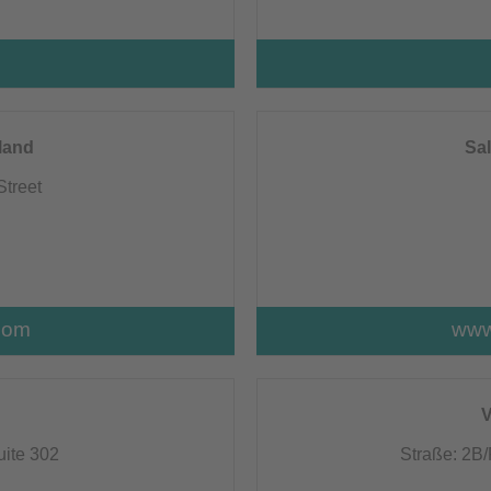
land
Sal
Street
com
www
V
uite 302
Straße: 2B/