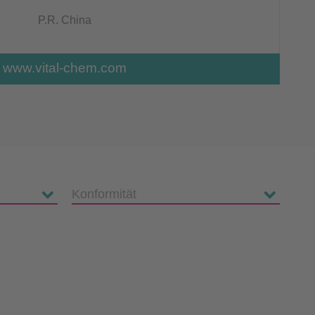
P.R. China
www.vital-chem.com