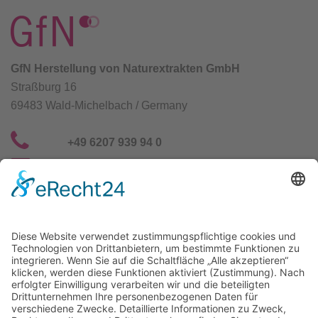
GfN Herstellung von Naturextrakten GmbH
Straßburg 16
69483 Wald-Michelbach / Germany
+49 6207 939 94 0
info@gfn-selco.de
Selco Wirkstoffe Vertriebs GmbH
Straßburg 16