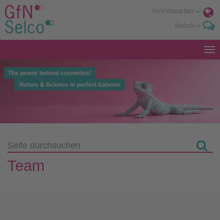
Vertriebspartner
deutsch
Team