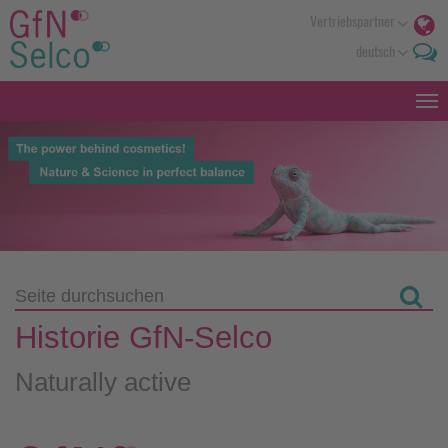
Vertriebspartner
deutsch
Historie GfN-Selco
Naturally active