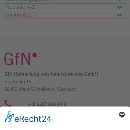
GfN Herstellung von Naturextrakten GmbH
Straßburg 16
69483 Wald-Michelbach / Germany
+49 6207 939 94 0
info@gfn-selco.de