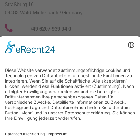
Straßburg 16
69483 Wald-Michelbach / Germany
+49 6207 939 94 0
info@gfn-selco.de
Selco Wirkstoffe Vertriebs GmbH
Straßburg 16
69483 Wald-Michelbach / Germany
+49 6207 939 94 0