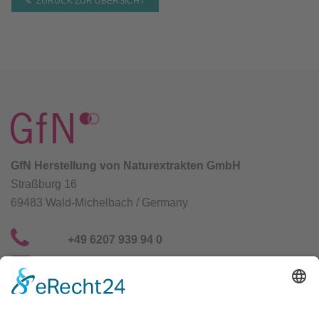
ZURÜCK ZUR ÜBERSICHT
GfN Herstellung von Naturextrakten GmbH
Straßburg 16
69483 Wald-Michelbach / Germany
+49 6207 939 94 0
info@gfn-selco.de