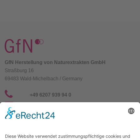
GfN Herstellung von Naturextrakten GmbH
Straßburg 16
69483 Wald-Michelbach / Germany
+49 6207 939 94 0
info@gfn-selco.de