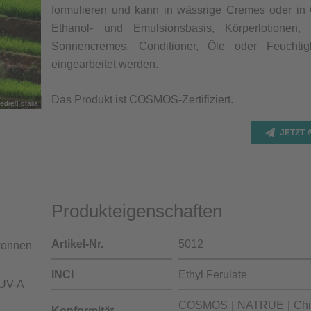
formulieren und kann in wässrige Cremes oder in
Ethanol- und Emulsionsbasis, Körperlotionen, 
Sonnencremes, Conditioner, Öle oder Feuchtigk
eingearbeitet werden.
Das Produkt ist COSMOS-Zertifiziert.
edre/Fotalia
JETZT
Produkteigenschaften
Artikel-Nr.
5012
ewonnen
INCI
Ethyl Ferulate
(UV-A
COSMOS
NATRUE
Ch
Konformität