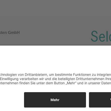
akten GmbH
y