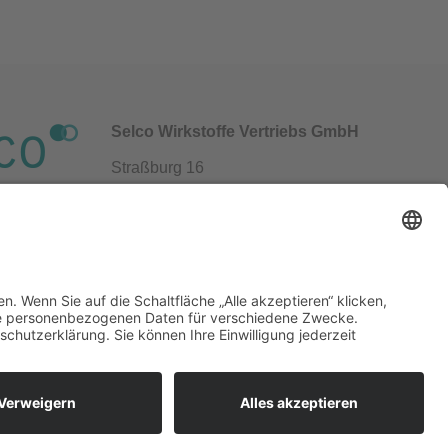
Selco Wirkstoffe Vertriebs GmbH
Straßburg 16
69483 Wald-Michelbach / Germany
+49 6207 939 94 0
info@gfn-selco.de
DATENSCHUTZ
IMPRESSUM