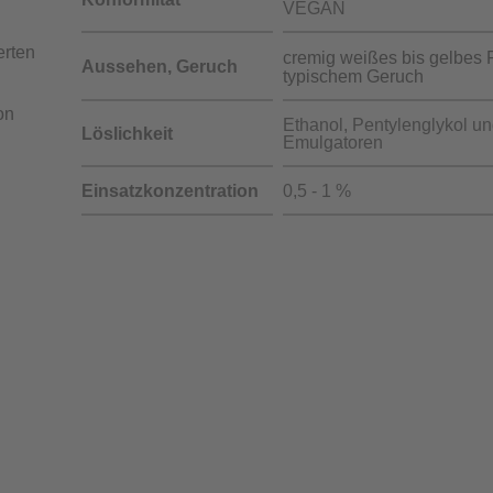
VEGAN
erten
cremig weißes bis gelbes P
Aussehen, Geruch
typischem Geruch
on
Ethanol, Pentylenglykol u
Löslichkeit
Emulgatoren
Einsatzkonzentration
0,5 - 1 %