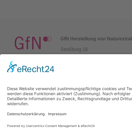
GfN Herstellung von Naturextr
Straßburg 16
69483 Wald-Michelbach / German
+49 6207 939 94 0
info@gfn-selco.de
© 2018 | GfN & Selco