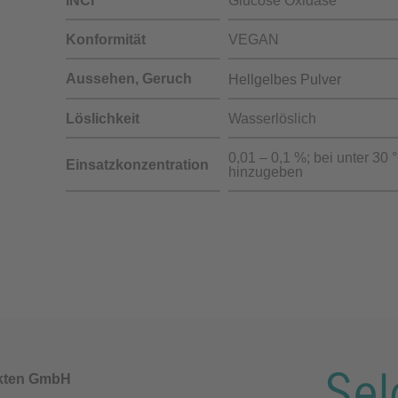
INCI
Glucose Oxidase
Konformität
VEGAN
Aussehen, Geruch
Hellgelbes Pulver
Löslichkeit
Wasserlöslich
0,01 – 0,1 %; bei unter 30 
Einsatzkonzentration
hinzugeben
akten GmbH