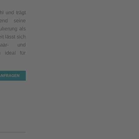
hl und trägt
rend seine
ulierung als
t lässt sich
aar- und
h ideal für
 ANFRAGEN