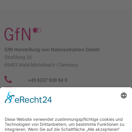
GfN Herstellung von Naturextrakten GmbH
Straßburg 16
69483 Wald-Michelbach / Germany
+49 6207 939 94 0
info@gfn-selco.de