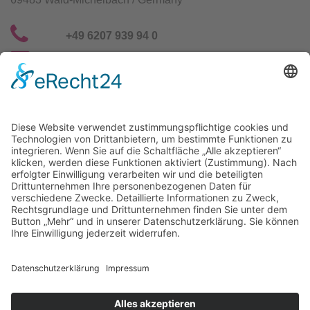
+49 6207 939 94 0
info@gfn-selco.de
Selco Wirkstoffe Vertriebs GmbH
Straßburg 16
69483 Wald-Michelbach / Germany
+49 6207 939 94 0
info@gfn-selco.de