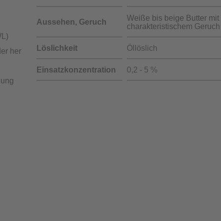
Weiße bis beige Butter mit
Aussehen, Geruch
charakteristischem Geruch
WL)
Löslichkeit
Öllöslich
der her
Einsatzkonzentration
0,2 - 5 %
nung