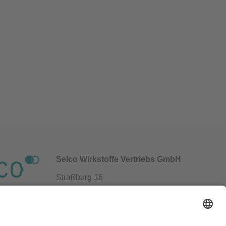
Selco Wirkstoffe Vertriebs GmbH
Straßburg 16
69483 Wald-Michelbach / Germany
+49 6207 939 94 0