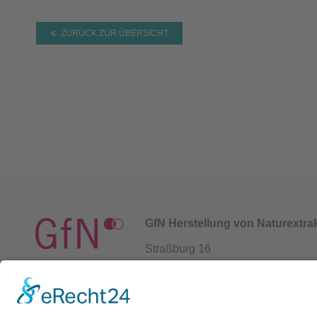
ZURÜCK ZUR ÜBERSICHT
GfN Herstellung von Naturextr
Straßburg 16
69483 Wald-Michelbach / German
+49 6207 939 94 0