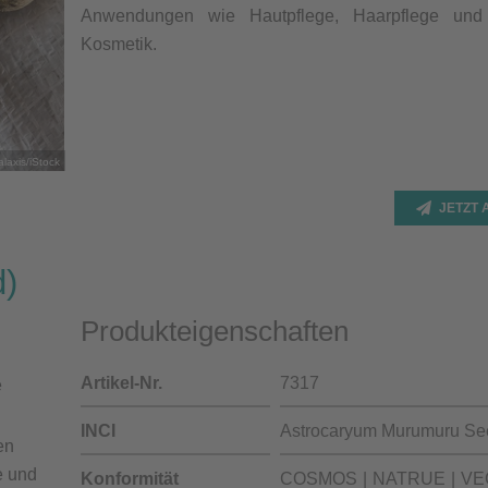
Anwendungen wie Hautpflege, Haarpflege und 
Kosmetik.
laxis/iStock
JETZT
d)
Produkteigenschaften
Artikel-Nr.
7317
e
INCI
Astrocaryum Murumuru See
en
e und
Konformität
COSMOS
NATRUE
VE