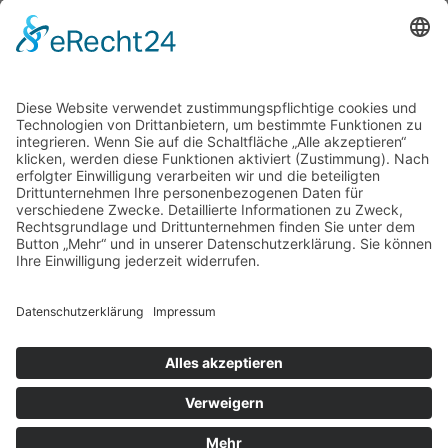
info@gfn-selco.de
Selco Wirkstoffe Vertriebs GmbH
Straßburg 16
69483 Wald-Michelbach / Germany
+49 6207 939 94 0
info@gfn-selco.de