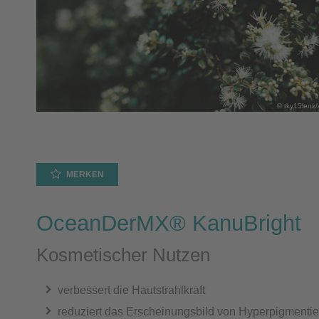
© tky15lenz
MERKEN
OceanDerMX® KanuBright
Kosmetischer Nutzen
verbessert die Hautstrahlkraft
reduziert das Erscheinungsbild von Hyperpigmenti