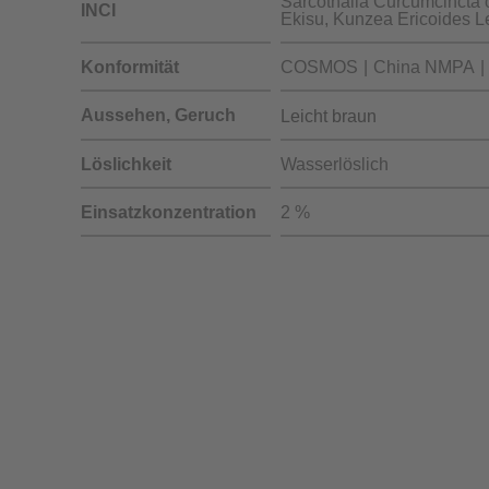
Sarcothalia Curcumcincta
INCI
Ekisu, Kunzea Ericoides Le
Konformität
COSMOS
China NMPA
Aussehen, Geruch
Leicht braun
Löslichkeit
Wasserlöslich
Einsatzkonzentration
2 %