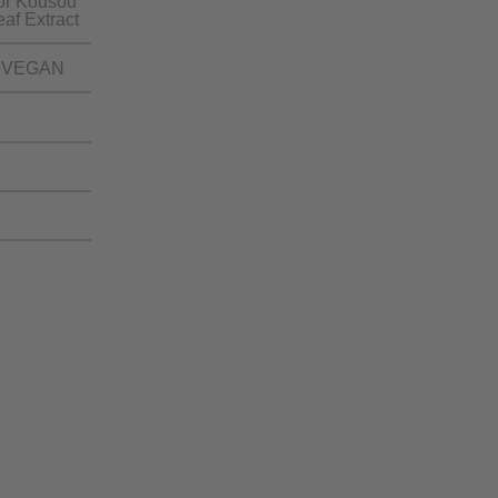
 or Kousou
af Extract
VEGAN