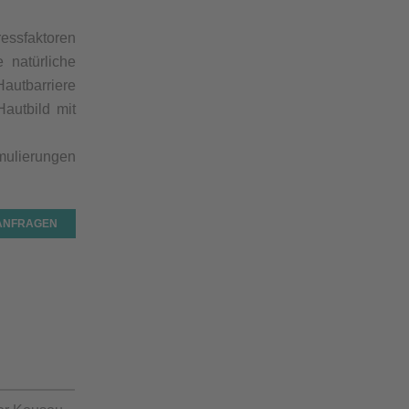
essfaktoren
 natürliche
Hautbarriere
Hautbild mit
rmulierungen
 ANFRAGEN