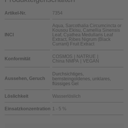
Artikel-Nr.
7354
Aqua, Sarcothalia Circumcincta or
Kousou Ekisu, Camellia Sinensis
INCI
Leaf, Cyathea Medullaris Leaf
Extract, Ribes Nigrum (Black
Currant) Fruit Extract
COSMOS
NATRUE
Konformität
China NMPA
VEGAN
Durchsichtiges,
Aussehen, Geruch
bernsteingoldenes, unklares,
flüssiges Gel
Löslichkeit
Wasserlöslich
Einsatzkonzentration
1 - 5 %