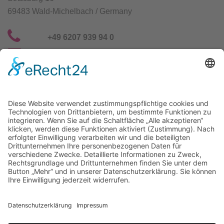
69483 Wald-Michelbach / Germany
+49 6207 939 94 0
info@gfn-selco.de
Selco Wirkstoffe Vertriebs GmbH
Straßburg 16
69483 Wald-Michelbach / Germany
+49 6207 939 94 0
info@gfn-selco.de