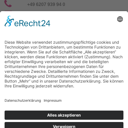
+49 6207 939 94 0
info@gfn-selco.de
Selco Wirkstoffe Vertriebs GmbH
Straßburg 16
69483 Wald-Michelbach / Germany
+49 6207 939 94 0
info@gfn-selco.de