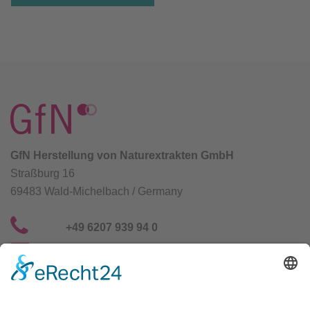
GfN Herstellung von Naturextrakten GmbH
Straßburg 16
69483 Wald-Michelbach / Germany
+49 6207 939 94 0
info@gfn-selco.de