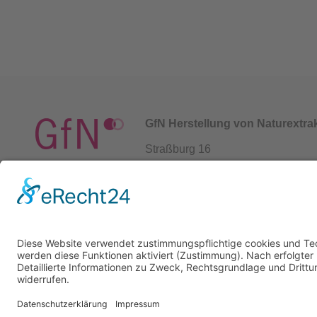
GfN Herstellung von Naturextr
Straßburg 16
69483 Wald-Michelbach / German
+49 6207 939 94 0
info@gfn-selco.de