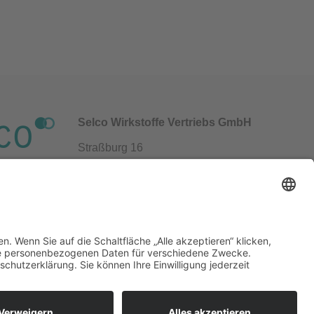
Selco Wirkstoffe Vertriebs GmbH
Straßburg 16
69483 Wald-Michelbach / Germany
+49 6207 939 94 0
info@gfn-selco.de