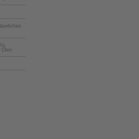
räunliches
%),
r Ölen