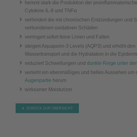
hemmt stark die Produktion der proinflammatorisch
Cytokine IL-8 und TNFα
verhindert die mit chronischen Entzündungen und S
verbundenen oxidativen Schäden
verringert sofort feine Linien und Falten
steigert Aquaporin-3 Levels (AQP3) und erhöht den
Wassertransport und die Hydratation in die Epiderm
reduziert Schwellungen und
dunkle Ringe unter de
verleiht ein ebenmäßiges und helles Aussehen um 
Augenpartie
herum
wirksamer Moisturizer
ZURÜCK ZUR ÜBERSICHT