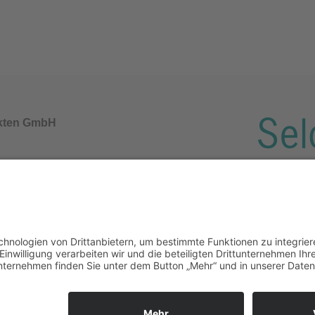
akten GmbH
y