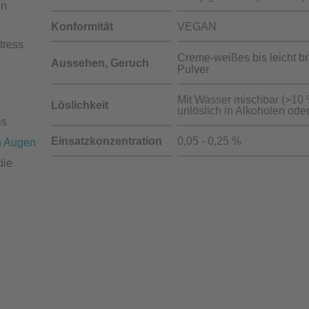
en
Konformität
VEGAN
tress
Creme-weißes bis leicht b
Aussehen, Geruch
Pulver
Mit Wasser mischbar (>10 
Löslichkeit
unlöslich in Alkoholen ode
is
Einsatzkonzentration
0,05 - 0,25 %
n Augen
die