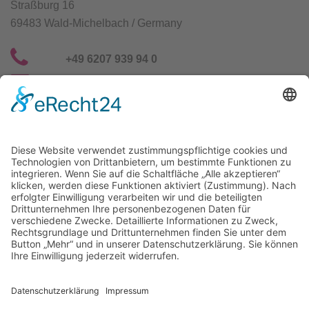
Straßburg 16
69483 Wald-Michelbach / Germany
+49 6207 939 94 0
info@gfn-selco.de
Selco Wirkstoffe Vertriebs GmbH
Straßburg 16
69483 Wald-Michelbach / Germany
+49 6207 939 94 0
info@gfn-selco.de